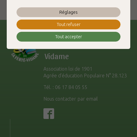
Réglages
Tout refuser
Tout accepter
Les Amis de La Ferté-
Vidame
Association loi de 1901
Agrée d’éducation Populaire N° 28.123
Tél. : 06 17 84 05 55
Nous contacter par email