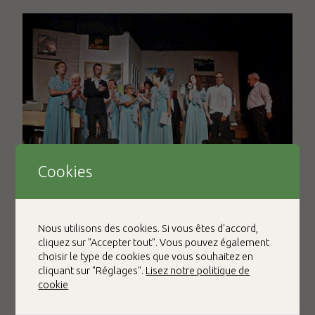
Cookies
Nous utilisons des cookies. Si vous êtes d'accord,
Dès la naissance de l'association, deux des membres,
cliquez sur "Accepter tout". Vous pouvez également
passionnés de Music-hall et de chansons françaises, créent
choisir le type de cookies que vous souhaitez en
« Le Cabaret des Deux Compères ». S'ils ont passé la main,
cliquant sur "Réglages".
Lisez notre politique de
leurs successeurs et la troupe de trente bénévoles,
cookie
investissent chaque hiver la Maison des Associations pour y
préparer le spectacle annuel.